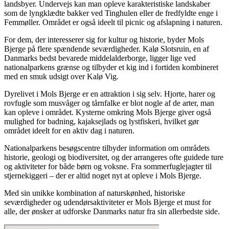
landsbyer. Undervejs kan man opleve karakteristiske landskaber
som de lyngklædte bakker ved Tinghulen eller de fredfyldte enge i
Femmøller. Området er også ideelt til picnic og afslapning i naturen.
For dem, der interesserer sig for kultur og historie, byder Mols
Bjerge på flere spændende seværdigheder. Kalø Slotsruin, en af
Danmarks bedst bevarede middelalderborge, ligger lige ved
nationalparkens grænse og tilbyder et kig ind i fortiden kombineret
med en smuk udsigt over Kalø Vig.
Dyrelivet i Mols Bjerge er en attraktion i sig selv. Hjorte, harer og
rovfugle som musvåger og tårnfalke er blot nogle af de arter, man
kan opleve i området. Kysterne omkring Mols Bjerge giver også
mulighed for badning, kajaksejlads og lystfiskeri, hvilket gør
området ideelt for en aktiv dag i naturen.
Nationalparkens besøgscentre tilbyder information om områdets
historie, geologi og biodiversitet, og der arrangeres ofte guidede ture
og aktiviteter for både børn og voksne. Fra sommerfuglejagter til
stjernekiggeri – der er altid noget nyt at opleve i Mols Bjerge.
Med sin unikke kombination af naturskønhed, historiske
seværdigheder og udendørsaktiviteter er Mols Bjerge et must for
alle, der ønsker at udforske Danmarks natur fra sin allerbedste side.