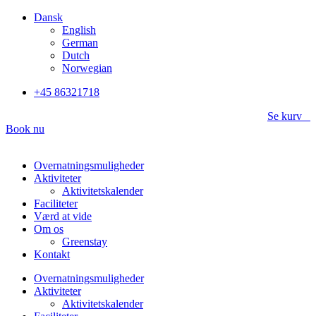
Videre
Dansk
til
English
indhold
German
Dutch
Norwegian
+45 86321718
Se kurv
Book nu
Overnatningsmuligheder
Aktiviteter
Aktivitetskalender
Faciliteter
Værd at vide
Om os
Greenstay
Kontakt
Overnatningsmuligheder
Aktiviteter
Aktivitetskalender