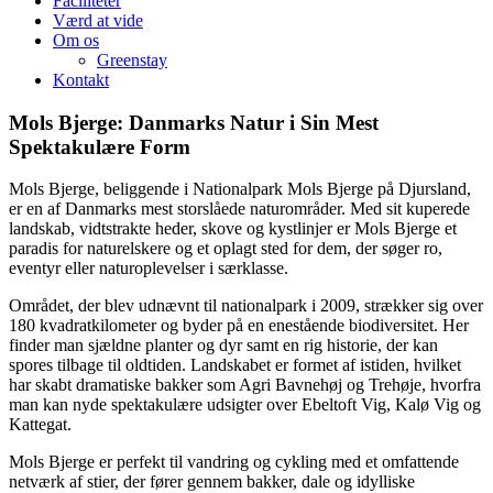
Faciliteter
Værd at vide
Om os
Greenstay
Kontakt
Mols Bjerge: Danmarks Natur i Sin Mest
Spektakulære Form
Mols Bjerge, beliggende i Nationalpark Mols Bjerge på Djursland,
er en af Danmarks mest storslåede naturområder. Med sit kuperede
landskab, vidtstrakte heder, skove og kystlinjer er Mols Bjerge et
paradis for naturelskere og et oplagt sted for dem, der søger ro,
eventyr eller naturoplevelser i særklasse.
Området, der blev udnævnt til nationalpark i 2009, strækker sig over
180 kvadratkilometer og byder på en enestående biodiversitet. Her
finder man sjældne planter og dyr samt en rig historie, der kan
spores tilbage til oldtiden. Landskabet er formet af istiden, hvilket
har skabt dramatiske bakker som Agri Bavnehøj og Trehøje, hvorfra
man kan nyde spektakulære udsigter over Ebeltoft Vig, Kalø Vig og
Kattegat.
Mols Bjerge er perfekt til vandring og cykling med et omfattende
netværk af stier, der fører gennem bakker, dale og idylliske