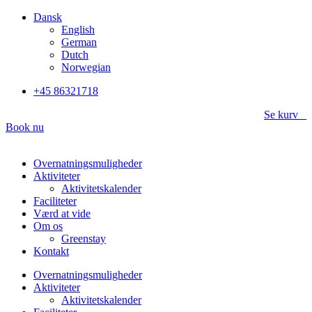
Videre
Dansk
til
English
indhold
German
Dutch
Norwegian
+45 86321718
Se kurv
Book nu
Overnatningsmuligheder
Aktiviteter
Aktivitetskalender
Faciliteter
Værd at vide
Om os
Greenstay
Kontakt
Overnatningsmuligheder
Aktiviteter
Aktivitetskalender