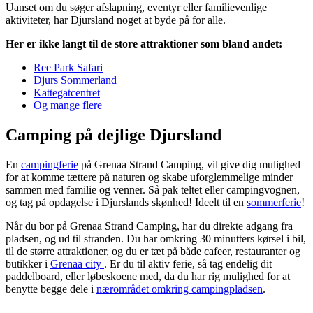
Uanset om du søger afslapning, eventyr eller familievenlige
aktiviteter, har Djursland noget at byde på for alle.
Her er ikke langt til de store attraktioner som bland andet:
Ree Park Safari
Djurs Sommerland
Kattegatcentret
Og mange flere
Camping på dejlige Djursland
En
campingferie
på Grenaa Strand Camping, vil give dig mulighed
for at komme tættere på naturen og skabe uforglemmelige minder
sammen med familie og venner. Så pak teltet eller campingvognen,
og tag på opdagelse i Djurslands skønhed! Ideelt til en
sommerferie
!
Når du bor på Grenaa Strand Camping, har du direkte adgang fra
pladsen, og ud til stranden. Du har omkring 30 minutters kørsel i bil,
til de større attraktioner, og du er tæt på både cafeer, restauranter og
butikker i
Grenaa city
. Er du til aktiv ferie, så tag endelig dit
paddelboard, eller løbeskoene med, da du har rig mulighed for at
benytte begge dele i
nærområdet omkring campingpladsen
.