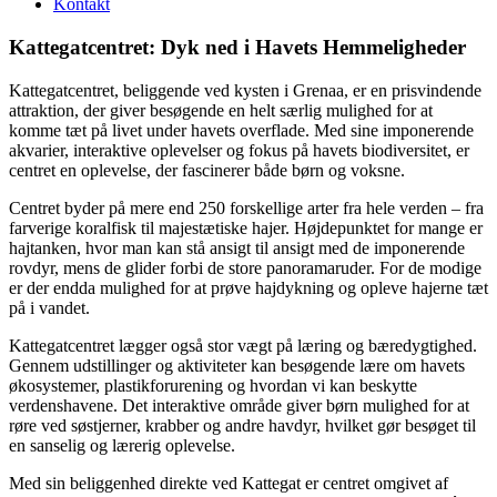
Kontakt
Kattegatcentret: Dyk ned i Havets Hemmeligheder
Kattegatcentret, beliggende ved kysten i Grenaa, er en prisvindende
attraktion, der giver besøgende en helt særlig mulighed for at
komme tæt på livet under havets overflade. Med sine imponerende
akvarier, interaktive oplevelser og fokus på havets biodiversitet, er
centret en oplevelse, der fascinerer både børn og voksne.
Centret byder på mere end 250 forskellige arter fra hele verden – fra
farverige koralfisk til majestætiske hajer. Højdepunktet for mange er
hajtanken, hvor man kan stå ansigt til ansigt med de imponerende
rovdyr, mens de glider forbi de store panoramaruder. For de modige
er der endda mulighed for at prøve hajdykning og opleve hajerne tæt
på i vandet.
Kattegatcentret lægger også stor vægt på læring og bæredygtighed.
Gennem udstillinger og aktiviteter kan besøgende lære om havets
økosystemer, plastikforurening og hvordan vi kan beskytte
verdenshavene. Det interaktive område giver børn mulighed for at
røre ved søstjerner, krabber og andre havdyr, hvilket gør besøget til
en sanselig og lærerig oplevelse.
Med sin beliggenhed direkte ved Kattegat er centret omgivet af