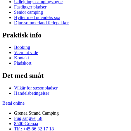
Udlejnings campingvogne
Fastligger pladser
Senior camping
Hytter med udendørs spa
Djurssommerland feriepakker
Praktisk info
Booking
Værd at vide
Kontakt
Pladskort
Det med småt
Vilkår for sæsonpladser
Handelsbetingelser
Betal online
Grenaa Strand Camping
Fuglsangvej 58
8500 Grenaa
Tlf.: +45 86 32 17 18