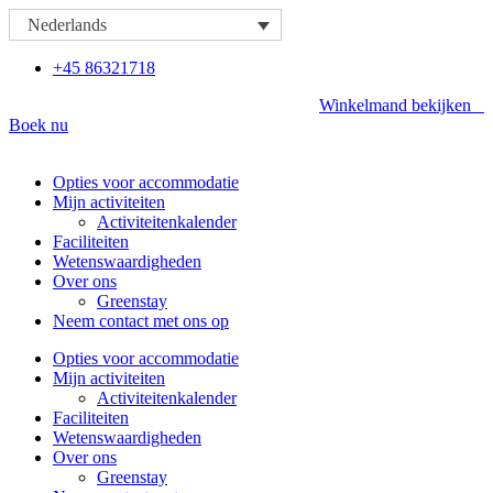
Ga
Nederlands
naar
de
+45 86321718
inhoud
Winkelmand bekijken
Boek nu
Opties voor accommodatie
Mijn activiteiten
Activiteitenkalender
Faciliteiten
Wetenswaardigheden
Over ons
Greenstay
Neem contact met ons op
Opties voor accommodatie
Mijn activiteiten
Activiteitenkalender
Faciliteiten
Wetenswaardigheden
Over ons
Greenstay