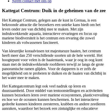
Neem contact met ons op
Kattegat Centrum: Duik in de geheimen van de zee
Het Kattegat Centrum, gelegen aan de kust in Grenaa, is een
bekroonde attractie die bezoekers een unieke kans biedt om het
leven onder zee van dichtbij mee te maken. Met zijn
indrukwekkende aquaria, interactieve ervaringen en focus op
mariene biodiversiteit is het centrum een ervaring die zowel
kinderen als volwassenen fascineert.
Van kleurrijke koraalvissen tot majestueuze haaien, het centrum
heeft meer dan 250 verschillende soorten uit de hele wereld. Het
hoogtepunt voor velen is de haaientank, waar je oog in oog kunt
staan met de indrukwekkende roofdieren terwijl ze langs de grote
panoramische ramen glijden. Voor de dapperen is er zelfs de
mogelijkheid om te proberen te duiken en de haaien van dichtbij in
het water mee te maken.
Het Kattegatcentrum legt ook veel nadruk op leren en
duurzaamheid. Door middel van tentoonstellingen en activiteiten
kunnen bezoekers leren over mariene ecosystemen, plasticvervuiling
en hoe we de oceanen kunnen beschermen. In het interactieve
gedeelte kunnen kinderen zeesterren, krabben en andere zeedieren
aanraken, waardoor het bezoek een zintuiglijke en educatieve