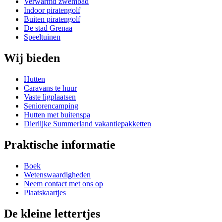
Verwarmd zwembad
Indoor piratengolf
Buiten piratengolf
De stad Grenaa
Speeltuinen
Wij bieden
Hutten
Caravans te huur
Vaste ligplaatsen
Seniorencamping
Hutten met buitenspa
Dierlijke Summerland vakantiepakketten
Praktische informatie
Boek
Wetenswaardigheden
Neem contact met ons op
Plaatskaartjes
De kleine lettertjes