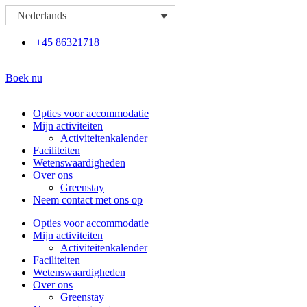
Ga
Nederlands
naar
de
+45 86321718
inhoud
Boek nu
Opties voor accommodatie
Mijn activiteiten
Activiteitenkalender
Faciliteiten
Wetenswaardigheden
Over ons
Greenstay
Neem contact met ons op
Opties voor accommodatie
Mijn activiteiten
Activiteitenkalender
Faciliteiten
Wetenswaardigheden
Over ons
Greenstay