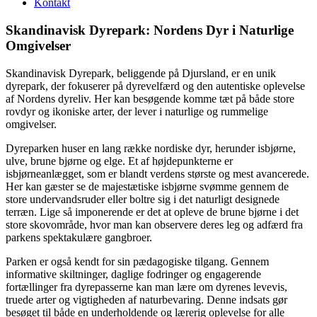
Kontakt
Skandinavisk Dyrepark: Nordens Dyr i Naturlige
Omgivelser
Skandinavisk Dyrepark, beliggende på Djursland, er en unik
dyrepark, der fokuserer på dyrevelfærd og den autentiske oplevelse
af Nordens dyreliv. Her kan besøgende komme tæt på både store
rovdyr og ikoniske arter, der lever i naturlige og rummelige
omgivelser.
Dyreparken huser en lang række nordiske dyr, herunder isbjørne,
ulve, brune bjørne og elge. Et af højdepunkterne er
isbjørneanlægget, som er blandt verdens største og mest avancerede.
Her kan gæster se de majestætiske isbjørne svømme gennem de
store undervandsruder eller boltre sig i det naturligt designede
terræn. Lige så imponerende er det at opleve de brune bjørne i det
store skovområde, hvor man kan observere deres leg og adfærd fra
parkens spektakulære gangbroer.
Parken er også kendt for sin pædagogiske tilgang. Gennem
informative skiltninger, daglige fodringer og engagerende
fortællinger fra dyrepasserne kan man lære om dyrenes levevis,
truede arter og vigtigheden af naturbevaring. Denne indsats gør
besøget til både en underholdende og lærerig oplevelse for alle