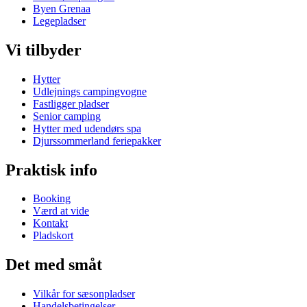
Byen Grenaa
Legepladser
Vi tilbyder
Hytter
Udlejnings campingvogne
Fastligger pladser
Senior camping
Hytter med udendørs spa
Djurssommerland feriepakker
Praktisk info
Booking
Værd at vide
Kontakt
Pladskort
Det med småt
Vilkår for sæsonpladser
Handelsbetingelser