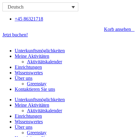
Zum
Deutsch
Inhalt
springen
+45 86321718
Korb ansehen
Jetzt buchen!
Unterkunftsmöglichkeiten
Meine Aktivitäten
Aktivitätskalender
Einrichtungen
Wissenswertes
Über uns
Greenstay
Kontaktieren Sie uns
Unterkunftsmöglichkeiten
Meine Aktivitäten
Aktivitätskalender
Einrichtungen
Wissenswertes
Über uns
Greenstay