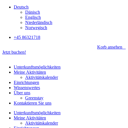
Zum
Deutsch
Inhalt
Dänisch
springen
Englisch
Niederländisch
Norwegisch
+45 86321718
Korb ansehen
Jetzt buchen!
Unterkunftsmöglichkeiten
Meine Aktivitäten
Aktivitätskalender
Einrichtungen
Wissenswertes
Über uns
Greenstay
Kontaktieren Sie uns
Unterkunftsmöglichkeiten
Meine Aktivitäten
Aktivitätskalender