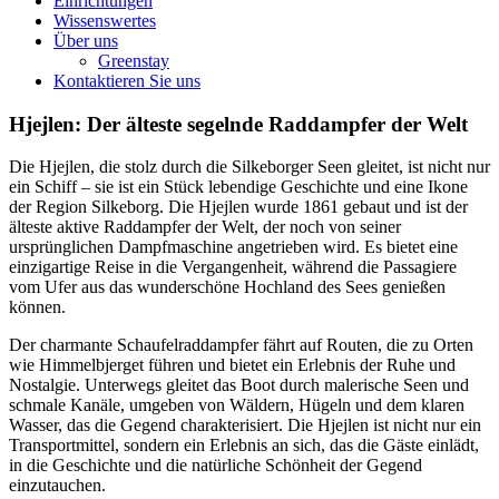
Einrichtungen
Wissenswertes
Über uns
Greenstay
Kontaktieren Sie uns
Hjejlen: Der älteste segelnde Raddampfer der Welt
Die Hjejlen, die stolz durch die Silkeborger Seen gleitet, ist nicht nur
ein Schiff – sie ist ein Stück lebendige Geschichte und eine Ikone
der Region Silkeborg. Die Hjejlen wurde 1861 gebaut und ist der
älteste aktive Raddampfer der Welt, der noch von seiner
ursprünglichen Dampfmaschine angetrieben wird. Es bietet eine
einzigartige Reise in die Vergangenheit, während die Passagiere
vom Ufer aus das wunderschöne Hochland des Sees genießen
können.
Der charmante Schaufelraddampfer fährt auf Routen, die zu Orten
wie Himmelbjerget führen und bietet ein Erlebnis der Ruhe und
Nostalgie. Unterwegs gleitet das Boot durch malerische Seen und
schmale Kanäle, umgeben von Wäldern, Hügeln und dem klaren
Wasser, das die Gegend charakterisiert. Die Hjejlen ist nicht nur ein
Transportmittel, sondern ein Erlebnis an sich, das die Gäste einlädt,
in die Geschichte und die natürliche Schönheit der Gegend
einzutauchen.