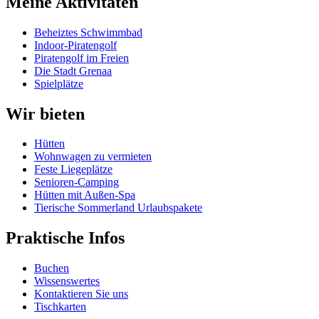
Meine Aktivitäten
Beheiztes Schwimmbad
Indoor-Piratengolf
Piratengolf im Freien
Die Stadt Grenaa
Spielplätze
Wir bieten
Hütten
Wohnwagen zu vermieten
Feste Liegeplätze
Senioren-Camping
Hütten mit Außen-Spa
Tierische Sommerland Urlaubspakete
Praktische Infos
Buchen
Wissenswertes
Kontaktieren Sie uns
Tischkarten