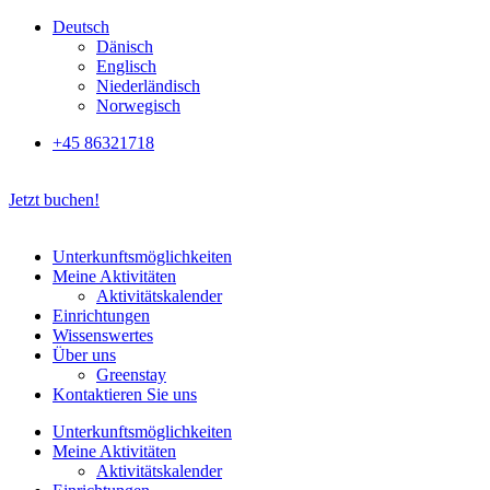
Zum
Deutsch
Inhalt
Dänisch
springen
Englisch
Niederländisch
Norwegisch
+45 86321718
Jetzt buchen!
Unterkunftsmöglichkeiten
Meine Aktivitäten
Aktivitätskalender
Einrichtungen
Wissenswertes
Über uns
Greenstay
Kontaktieren Sie uns
Unterkunftsmöglichkeiten
Meine Aktivitäten
Aktivitätskalender