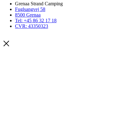
Grenaa Strand Camping
Fuglsangvej 58
8500 Grenaa
Tel: +45 86 32 17 18
CVR: 43350323