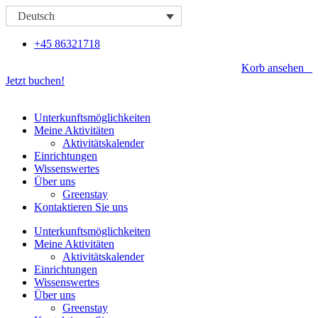
Zum
Deutsch
Inhalt
springen
+45 86321718
Korb ansehen
Jetzt buchen!
Unterkunftsmöglichkeiten
Meine Aktivitäten
Aktivitätskalender
Einrichtungen
Wissenswertes
Über uns
Greenstay
Kontaktieren Sie uns
Unterkunftsmöglichkeiten
Meine Aktivitäten
Aktivitätskalender
Einrichtungen
Wissenswertes
Über uns
Greenstay