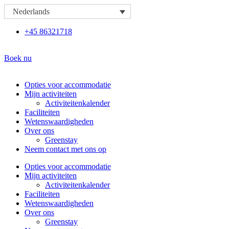
Ga
Nederlands
naar
de
+45 86321718
inhoud
Boek nu
Opties voor accommodatie
Mijn activiteiten
Activiteitenkalender
Faciliteiten
Wetenswaardigheden
Over ons
Greenstay
Neem contact met ons op
Opties voor accommodatie
Mijn activiteiten
Activiteitenkalender
Faciliteiten
Wetenswaardigheden
Over ons
Greenstay