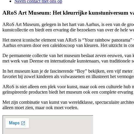
Neem contact met ons op
ARoS Art Museum: Het kleurrijke kunstuniversum v
ARoS Art Museum, gelegen in het hart van Aarhus, is een van de gr
kunstcollectie en biedt een ervaring die bezoekers van over de hele wer
Het meest iconische element van ARoS is “Your rainbow panorama” va
Aarhus ervaren door een caleidoscoop van kleuren. Het uitzicht in com
De permanente collectie van het museum beslaat zeven eeuwen, van kl
met werk van Deense en internationale kunstenaars, van traditionele sch
In het museum kun je de fascinerende “Boy” bekijken, een vijf meter
favoriet bij zowel kinderen als volwassenen en illustreert het vermog
ARoS is niet alleen een plek voor kunst, maar ook een culturele hub 
geïnspireerde producten biedt het museum ook een complete ervaring 
Met zijn combinatie van kunst van wereldklasse, spectaculaire archit
alleen moet zien, maar ook moet voelen.