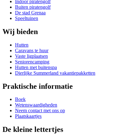
Indoor piratengolf
Buiten piratengolf
De stad Grenaa
Speeltuinen
Wij bieden
Hutten
Caravans te huur
Vaste ligplaatsen
Seniorencamping
Hutten met buitenspa
Dierlijke Summerland vakantiepakketten
Praktische informatie
Boek
Wetenswaardigheden
Neem contact met ons op
Plaatskaartjes
De kleine lettertjes