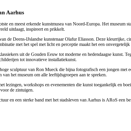
an Aarhus
ootste en meest erkende kunstmusea van Noord-Europa. Het museum staa
eld uitdaagt, inspireert en prikkelt.
n de Deens-IJslandse kunstenaar Olafur Eliasson. Deze kleurrijke, ci
binatie met het spel met licht en perceptie maakt het een onvergetelij
assiekers uit de Gouden Eeuw tot moderne en hedendaagse kunst. Tegeli
ilderijen tot innovatieve installatiekunst.
 hoge sculptuur van Ron Mueck die bijna fotografisch een jongen met e
en van het museum om alle leeftijdsgroepen aan te spreken.
met lezingen, workshops en evenementen die kunst toegankelijk en boei
voor de zintuigen.
ectuur en een sterke band met het stadsleven van Aarhus is ARoS een bes