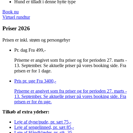
Hund er tilladt i denne hytte type
Book nu
Virtuel rundtur
Priser 2026
Prisen er inkl. strøm og persongebyr
Pr. dag
Fra 499,-
Priserne er angivet som fra priser og for perioden 27. marts -
13. September. Se aktuelle priser på vores booking side. Fra
prisen er for 1 dage.
Pris pr. uge
Fra 3400,-
Priserne er angivet som fra priser og for perioden 27. marts -
13. September. Se aktuelle priser på vores booking side. Fra
prisen er for én uge.
Tilkøb af extra ydelser:
Leje af dyne/pude, pr. sæt
75,-
Leje af sengelinned, pr. sæt
85,-
Leje af Håndklæder, pr. stk.
35,-