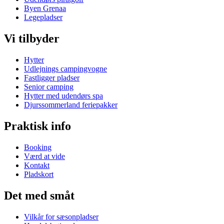
Byen Grenaa
Legepladser
Vi tilbyder
Hytter
Udlejnings campingvogne
Fastligger pladser
Senior camping
Hytter med udendørs spa
Djurssommerland feriepakker
Praktisk info
Booking
Værd at vide
Kontakt
Pladskort
Det med småt
Vilkår for sæsonpladser