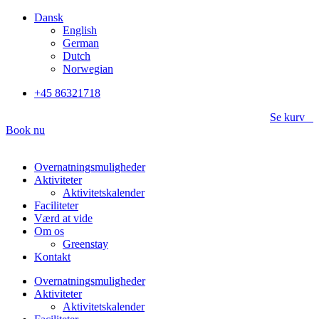
Videre
Dansk
til
English
indhold
German
Dutch
Norwegian
+45 86321718
Se kurv
Book nu
Overnatningsmuligheder
Aktiviteter
Aktivitetskalender
Faciliteter
Værd at vide
Om os
Greenstay
Kontakt
Overnatningsmuligheder
Aktiviteter
Aktivitetskalender