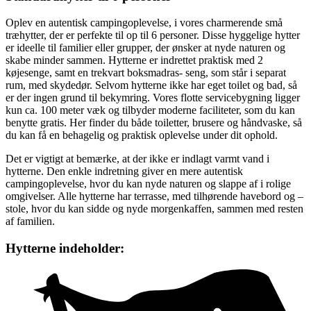
Oplev en autentisk campingoplevelse, i vores charmerende små
træhytter, der er perfekte til op til 6 personer. Disse hyggelige hytter
er ideelle til familier eller grupper, der ønsker at nyde naturen og
skabe minder sammen. Hytterne er indrettet praktisk med 2
køjesenge, samt en trekvart boksmadras- seng, som står i separat
rum, med skydedør. Selvom hytterne ikke har eget toilet og bad, så
er der ingen grund til bekymring. Vores flotte servicebygning ligger
kun ca. 100 meter væk og tilbyder moderne faciliteter, som du kan
benytte gratis. Her finder du både toiletter, brusere og håndvaske, så
du kan få en behagelig og praktisk oplevelse under dit ophold.
Det er vigtigt at bemærke, at der ikke er indlagt varmt vand i
hytterne. Den enkle indretning giver en mere autentisk
campingoplevelse, hvor du kan nyde naturen og slappe af i rolige
omgivelser. Alle hytterne har terrasse, med tilhørende havebord og –
stole, hvor du kan sidde og nyde morgenkaffen, sammen med resten
af familien.
Hytterne indeholder: