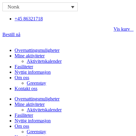
Skip
Norsk
to
content
+45 86321718
Vis kurv
Bestill nå
Overnattingsmuligheter
Mine aktiviteter
Aktivitetskalender
Fasiliteter
Nyttig informasjon
Om oss
Greenstay
Kontakt oss
Overnattingsmuligheter
Mine aktiviteter
Aktivitetskalender
Fasiliteter
Nyttig informasjon
Om oss
Greenstay