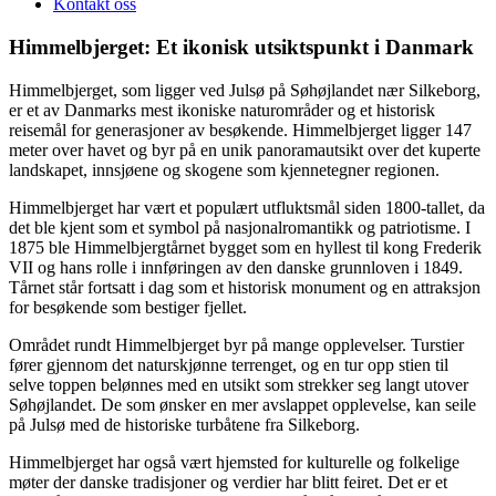
Kontakt oss
Himmelbjerget: Et ikonisk utsiktspunkt i Danmark
Himmelbjerget, som ligger ved Julsø på Søhøjlandet nær Silkeborg,
er et av Danmarks mest ikoniske naturområder og et historisk
reisemål for generasjoner av besøkende. Himmelbjerget ligger 147
meter over havet og byr på en unik panoramautsikt over det kuperte
landskapet, innsjøene og skogene som kjennetegner regionen.
Himmelbjerget har vært et populært utfluktsmål siden 1800-tallet, da
det ble kjent som et symbol på nasjonalromantikk og patriotisme. I
1875 ble Himmelbjergtårnet bygget som en hyllest til kong Frederik
VII og hans rolle i innføringen av den danske grunnloven i 1849.
Tårnet står fortsatt i dag som et historisk monument og en attraksjon
for besøkende som bestiger fjellet.
Området rundt Himmelbjerget byr på mange opplevelser. Turstier
fører gjennom det naturskjønne terrenget, og en tur opp stien til
selve toppen belønnes med en utsikt som strekker seg langt utover
Søhøjlandet. De som ønsker en mer avslappet opplevelse, kan seile
på Julsø med de historiske turbåtene fra Silkeborg.
Himmelbjerget har også vært hjemsted for kulturelle og folkelige
møter der danske tradisjoner og verdier har blitt feiret. Det er et