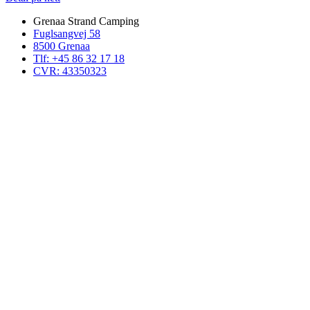
Grenaa Strand Camping
Fuglsangvej 58
8500 Grenaa
Tlf: +45 86 32 17 18
CVR: 43350323