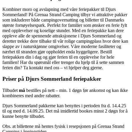
Kombiner moro og avslapning med våre feriepakker til Djurs
Sommerland! På Grenaa Strand Camping tilbyr vi attraktive pakker
som inkluderer både campingovernatting og billetter til Danmarks
største fornøyelsespark. Perfekt for familier som ønsker en ferie fylt
med opplevelser og koselige stunder. Med en feriepakke kan dere
oppleve alle de spennende attraksjonene i Djurs Sommerland og
deretter trekke dere tilbake til vår rolige campingplass hvor dere kan
slappe av i naturskjønne omgivelser. Våre moderne fasiliteter og
nærhet til stranden gjør oppholdet enda hyggeligere. Bestill
feriepakken din i dag og gjør ferien til en opplevelse for hele
familien! Har du spørsmål eller trenger du hjelp til å sette sammen
ferien din? Ta kontakt med oss – vi hjelper deg gjerne.
Priser på Djurs Sommerland feriepakker
Tilbudet
må
bestilles på nett – min. 1 døgn før ankomst og kan ikke
kombineres med andre rabatter.
Djurs Sommerland pakkerne kan benyttes i perioden fra d. 14.4.25
til og med d. 14.09.25. Det må imidlertid bookes minst 2 døgn for å
kunne benytte tilbudet.
Obs. at billettene må hentes fysisk i resepsjonen på Grenaa Strand
Camping i åpningstiden.