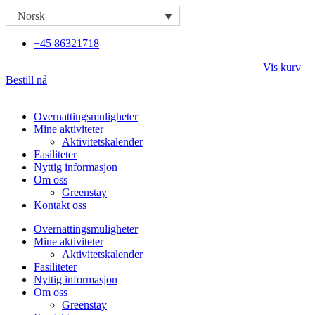
Skip
Norsk
to
content
+45 86321718
Vis kurv
Bestill nå
Overnattingsmuligheter
Mine aktiviteter
Aktivitetskalender
Fasiliteter
Nyttig informasjon
Om oss
Greenstay
Kontakt oss
Overnattingsmuligheter
Mine aktiviteter
Aktivitetskalender
Fasiliteter
Nyttig informasjon
Om oss
Greenstay