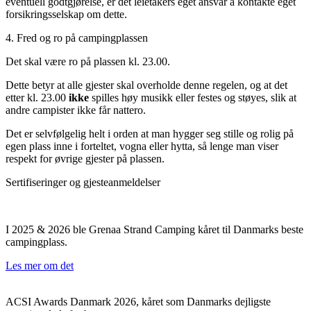
eventuell godtgjørelse, er det leietakers eget ansvar å kontakte eget
forsikringsselskap om dette.
4. Fred og ro på campingplassen
Det skal være ro på plassen kl. 23.00.
Dette betyr at alle gjester skal overholde denne regelen, og at det
etter kl. 23.00
ikke
spilles høy musikk eller festes og støyes, slik at
andre campister ikke får nattero.
Det er selvfølgelig helt i orden at man hygger seg stille og rolig på
egen plass inne i forteltet, vogna eller hytta, så lenge man viser
respekt for øvrige gjester på plassen.
Sertifiseringer og gjesteanmeldelser
I 2025 & 2026 ble Grenaa Strand Camping kåret til Danmarks beste
campingplass.
Les mer om det
ACSI Awards Danmark 2026, kåret som Danmarks dejligste