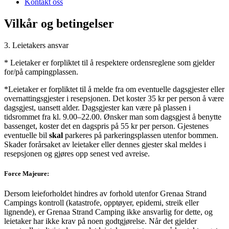
Kontakt oss
Vilkår og betingelser
3. Leietakers ansvar
* Leietaker er forpliktet til å respektere ordensreglene som gjelder
for/på campingplassen.
*Leietaker er forpliktet til å melde fra om eventuelle dagsgjester eller
overnattingsgjester i resepsjonen. Det koster 35 kr per person å være
dagsgjest, uansett alder. Dagsgjester kan være på plassen i
tidsrommet fra kl. 9.00–22.00. Ønsker man som dagsgjest å benytte
bassenget, koster det en dagspris på 55 kr per person. Gjestenes
eventuelle bil
skal
parkeres på parkeringsplassen utenfor bommen.
Skader forårsaket av leietaker eller dennes gjester skal meldes i
resepsjonen og gjøres opp senest ved avreise.
Force Majeure:
Dersom leieforholdet hindres av forhold utenfor Grenaa Strand
Campings kontroll (katastrofe, opptøyer, epidemi, streik eller
lignende), er Grenaa Strand Camping ikke ansvarlig for dette, og
leietaker har ikke krav på noen godtgjørelse. Når det gjelder