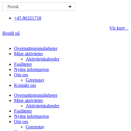
Skip
Norsk
to
content
+45 86321718
Vis kurv
Bestill nå
Overnattingsmuligheter
Mine aktiviteter
Aktivitetskalender
Fasiliteter
Nyttig informasjon
Om oss
Greenstay
Kontakt oss
Overnattingsmuligheter
Mine aktiviteter
Aktivitetskalender
Fasiliteter
Nyttig informasjon
Om oss
Greenstay