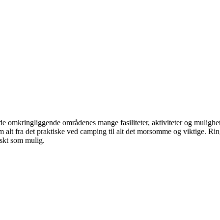
e omkringliggende områdenes mange fasiliteter, aktiviteter og muligheter
m alt fra det praktiske ved camping til alt det morsomme og viktige. Rin
askt som mulig.