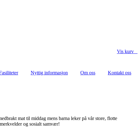
Vis kurv
Fasiliteter
Nyttig informasjon
Om oss
Kontakt oss
 medbrakt mat til middag mens barna leker på vår store, flotte
ommerkvelder og sosialt samvær!