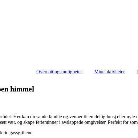
Overnattingsmuligheter
Mine aktiviteter
åpen himmel
området. Her kan du samle familie og venner til en deilig lunsj eller nyte
ansett vær, og skape ferieminner i avslappede omgivelser. Perfekt for s
erte gassgrillene.