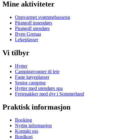
Mine aktiviteter
Oppvarmet svømmebasseng
Piratgolf innendørs
Piratgolf utendørs
Byen Grenaa
Lekeplasser
Vi tilbyr
Hytter
Campingvogner til leie
Faste køyeplasser
Senior camping
Hytter med utendørs spa
Feriepakker med dyr i Sommerland
Praktisk informasjon
Booking
Nyttig informasjon
Kontakt oss
Bordkort