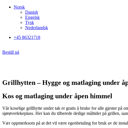
Skip
Norsk
to
Danish
content
Engelsk
Tysk
Nederlandsk
+45 86321718
Bestill nå
Grillhytten – Hygge og matlaging under 
Kos og matlaging under åpen himmel
Vår koselige grillhytte under tak er gratis å bruke for alle gjester på 
sjørøverlekeplass. Her kan du tilberede deilige måltider på grillen, u
Vær oppmerksom på at det vil være egenbetaling for bruk av de install