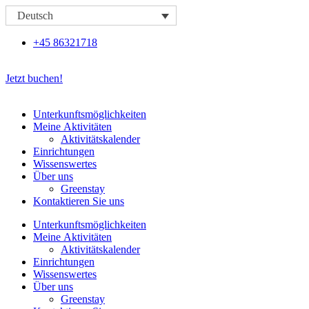
Zum
Deutsch
Inhalt
springen
+45 86321718
Jetzt buchen!
Unterkunftsmöglichkeiten
Meine Aktivitäten
Aktivitätskalender
Einrichtungen
Wissenswertes
Über uns
Greenstay
Kontaktieren Sie uns
Unterkunftsmöglichkeiten
Meine Aktivitäten
Aktivitätskalender
Einrichtungen
Wissenswertes
Über uns
Greenstay